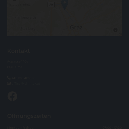
Kontakt
Augasse 140a
8051 Graz

+43 316 401626

office@leihmax.at
Öffnungszeiten
Montag - Freitag
07:00 - 17:30