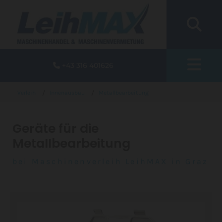
+43 316 401626

/
/
Verleih
Innenausbau
Metallbearbeitung
Geräte für die
Metallbearbeitung
bei Maschinenverleih LeihMAX in Graz