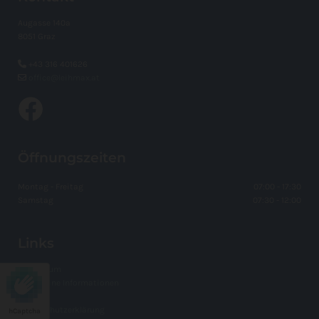
Augasse 140a
8051 Graz

+43 316 401626

office@leihmax.at
Öffnungszeiten
Montag - Freitag
07:00 - 17:30
Samstag
07:30 - 12:00
Links
Impressum
Allgemeine Informationen
AGB
Datenschutzerklärung
hCaptcha