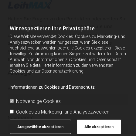
Haben Sie Fragen zu den Produkten oder wollen Sie
gleich reservieren dann kontaktieren Sie uns
Wir respektieren Ihre Privatsphäre
unter der Telefonnummer: 0316 401626 oder
Diese Website verwendet Cookies. Cookies zu Marketing- und
Analysezwecken werden nur gesetzt, wenn Sie diese
senden Sie uns Ihre Anfrage - wir beraten Sie
nachstehend auswählen oder alle Cookies akzeptieren. Diese
gerne!
freiwillige Zustimmung können Sie jederzeit widerrufen. Durch
Ihr Leihmaschinen-Spezialist in Graz
Auswahl von „Informationen zu Cookies und Datenschutz“
erhalten Sie detaillierte Information zu den verwendeten
Cookies und zur Datenschutzerklärung.
Anfrage
Informationen zu Cookies und Datenschutz
Vorname*
Notwendige Cookies
Cookies zu Marketing- und Analysezwecken
Nachname*
Ausgewählte akzeptieren
Alle akzeptieren