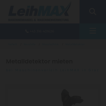
+43 316 401626

/
/
/
Verleih
Baustelle
Messtechnik
Metalldetektor
Metalldetektor mieten
bei Maschinenverleih LeihMAX in Graz