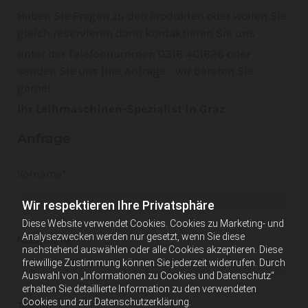
Haben Sie Fragen zu den Produkten oder wollen Sie
gleich reservieren dann kontaktieren Sie uns
unter der Telefonnummer: 0316 401626 oder
senden Sie uns Ihre Anfrage - wir beraten Sie
gerne!
Ihr Leihmaschinen-Spezialist in Graz
Anfrage
Vorname*
Wir respektieren Ihre Privatsphäre
Diese Website verwendet Cookies. Cookies zu Marketing- und
Analysezwecken werden nur gesetzt, wenn Sie diese
Nachname*
nachstehend auswählen oder alle Cookies akzeptieren. Diese
freiwillige Zustimmung können Sie jederzeit widerrufen. Durch
Auswahl von „Informationen zu Cookies und Datenschutz“
erhalten Sie detaillierte Information zu den verwendeten
Cookies und zur Datenschutzerklärung.
Telefon