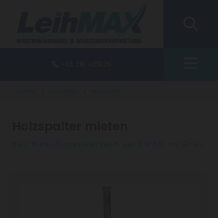
+43 316 401626

/
/
Verleih
Gartenbau
Holzspalter
Holzspalter mieten
bei Maschinenverleih LeihMAX in Graz