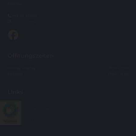
8051 Graz

+43 316 401626

office@leihmax.at
Öffnungszeiten
Montag - Freitag
07:00 - 17:30
Samstag
07:30 - 12:00
Links
Impressum
Allgemeine Informationen
AGB
Datenschutzerklärung
hCaptcha