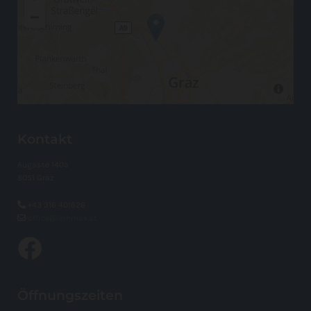
Kontakt
Augasse 140a
8051 Graz

+43 316 401626

office@leihmax.at
Öffnungszeiten