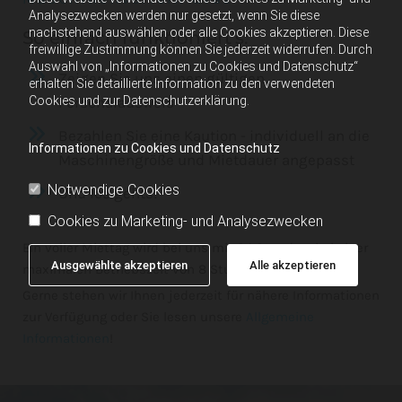
Analysezwecken werden nur gesetzt, wenn Sie diese
nachstehend auswählen oder alle Cookies akzeptieren. Diese
So einfach funktioniert's:
freiwillige Zustimmung können Sie jederzeit widerrufen. Durch
Auswahl von „Informationen zu Cookies und Datenschutz“
Zeigen Sie uns einen gültigen
erhalten Sie detaillierte Information zu den verwendeten
Cookies und zur Datenschutzerklärung.
Personalausweis
Bezahlen Sie eine Kaution - individuell an die
Informationen zu Cookies und Datenschutz
Maschinengröße und Mietdauer angepasst
Notwendige Cookies
Und los gehts!
Cookies zu Marketing- und Analysezwecken
Ein voller Miettag wird bei uns mit 24 Stunden, bei einer
Ausgewählte akzeptieren
Alle akzeptieren
maximalen Betriebszeit von 8 Stunden, angenommen.
Gerne stehen wir Ihnen jederzeit für nähere Informationen
zur Verfügung oder Sie lesen unsere
Allgemeine
Informationen
!