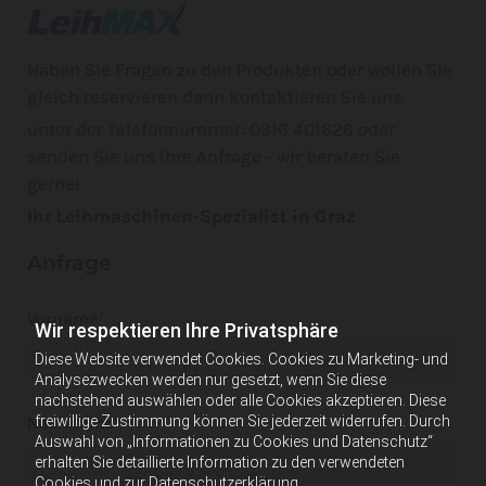
Haben Sie Fragen zu den Produkten oder wollen Sie
gleich reservieren dann kontaktieren Sie uns
unter der Telefonnummer: 0316 401626 oder
senden Sie uns Ihre Anfrage - wir beraten Sie
gerne!
Ihr Leihmaschinen-Spezialist in Graz
Anfrage
Vorname*
Wir respektieren Ihre Privatsphäre
Diese Website verwendet Cookies. Cookies zu Marketing- und
Analysezwecken werden nur gesetzt, wenn Sie diese
nachstehend auswählen oder alle Cookies akzeptieren. Diese
freiwillige Zustimmung können Sie jederzeit widerrufen. Durch
Nachname*
Auswahl von „Informationen zu Cookies und Datenschutz“
erhalten Sie detaillierte Information zu den verwendeten
Cookies und zur Datenschutzerklärung.