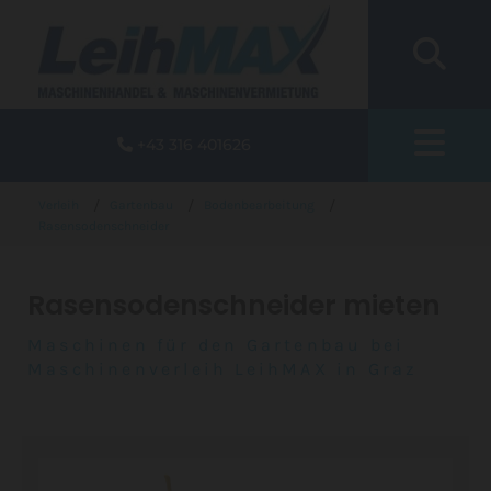
+43 316 401626

/
/
/
Verleih
Gartenbau
Bodenbearbeitung
Rasensodenschneider
Rasensodenschneider mieten
Maschinen für den Gartenbau bei
Maschinenverleih LeihMAX in Graz