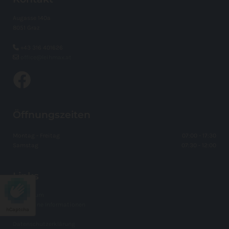
Augasse 140a
8051 Graz

+43 316 401626

office@leihmax.at
Öffnungszeiten
Montag - Freitag
07:00 - 17:30
Samstag
07:30 - 12:00
Links
Impressum
Allgemeine Informationen
hCaptcha
AGB
Datenschutzerklärung